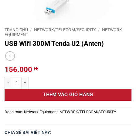
TRANG CHỦ
/
NETWORK/TELECOM/SECURITY
/
NETWORK
EQUIPMENT
USB Wifi 300M Tenda U2 (Anten)
156.000
₭
USB Wifi 300M Tenda U2 (Anten) số lượng
THÊM VÀO GIỎ HÀNG
Danh mục:
Network Equipment
,
NETWORK/TELECOM/SECURITY
CHIA SẺ BÀI VIẾT NÀY: