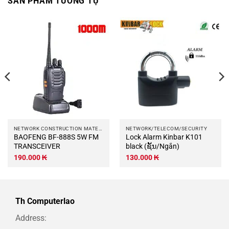
SẢN PHẨM TƯƠNG TỰ
NETWORK CONSTRUCTION MATERIALS
NETWORK/TELECOM/SECURITY
BAOFENG BF-888S 5W FM
Lock Alarm Kinbar K101
TRANSCEIVER
black (ຊັ້ນ/Ngắn)
190.000
₭
130.000
₭
Th Computerlao
Address: