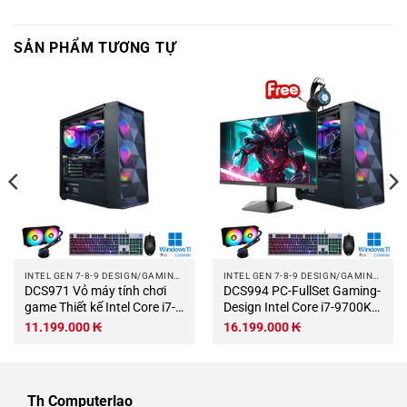
SẢN PHẨM TƯƠNG TỰ
INTEL GEN 7-8-9 DESIGN/GAMING COMPUTER
INTEL GEN 7-8-9 DESIGN/GAMING COMPUTER
DCS971 Vỏ máy tính chơi
DCS994 PC-FullSet Gaming-
game Thiết kế Intel Core i7-
Design Intel Core i7-9700KF
9700KF 3,6Ghz Turbo
3.6Ghz Turbo 4.9Ghz 8
11.199.000
₭
16.199.000
₭
4,9Ghz 8 nhân-8 luồng Bo
nhân-8 luồng Mainboard
mạch chủ Z370 RAM DDR4
Z370 RAM DDR4 32Gb M.2
32Gb M.2 NVME 1Tb PSU
NVME 1Tb VGA RX580 8Gb
600W Wifi KB-Chuột (Không
PSU 600W HKC 24.5 Wifi
Th Computerlao
có màn hình).jpg
KB-Chuột.jpg