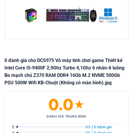
0 đánh giá cho DCS975 Vỏ máy tính chơi game Thiết kế
Intel Core i5-9400F 2,9Ghz Turbo 4,1Ghz 6 nhân-6 luồng
Bo mạch chủ Z370 RAM DDR4 16Gb M.2 NVME 500Gb
PSU 500W Wifi KB-Chuột (Không có màn hình).jpg
0.0
★
ĐÁNH GIÁ TRUNG BÌNH
5 ★
0% | 0 đánh giá
4 ★
0% | 0 đánh giá