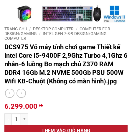
TRANG CHỦ
/
DESKTOP COMPUTER
/
COMPUTER FOR
DESIGN/GAMING
/
INTEL GEN 7-8-9 DESIGN/GAMING
COMPUTER
DCS975 Vỏ máy tính chơi game Thiết kế
Intel Core i5-9400F 2,9Ghz Turbo 4,1Ghz 6
nhân-6 luồng Bo mạch chủ Z370 RAM
DDR4 16Gb M.2 NVME 500Gb PSU 500W
Wifi KB-Chuột (Không có màn hình).jpg
6.299.000
₭
DCS975 Vỏ máy tính chơi game Thiết kế Intel Core i5-9400F 2,9Gh
THÊM VÀO GIỎ HÀNG