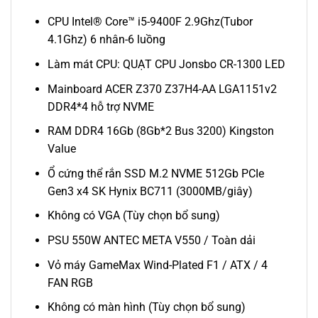
CPU Intel® Core™ i5-9400F 2.9Ghz(Tubor
4.1Ghz) 6 nhân-6 luồng
Làm mát CPU: QUẠT CPU Jonsbo CR-1300 LED
Mainboard ACER Z370 Z37H4-AA LGA1151v2
DDR4*4 hỗ trợ NVME
RAM DDR4 16Gb (8Gb*2 Bus 3200) Kingston
Value
Ổ cứng thể rắn SSD M.2 NVME 512Gb PCIe
Gen3 x4 SK Hynix BC711 (3000MB/giây)
Không có VGA (Tùy chọn bổ sung)
PSU 550W ANTEC META V550 / Toàn dải
Vỏ máy GameMax Wind-Plated F1 / ATX / 4
FAN RGB
Không có màn hình (Tùy chọn bổ sung)