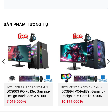
SẢN PHẨM TƯƠNG TỰ
INTEL GEN 7-8-9 DESIGN/GAMING COMPUTER
INTEL GEN 7-8-9 DESIGN/GAMING COMPUTER
DCS003 PC-FullSet Gaming-
DCS994 PC-FullSet Gaming-
Design Intel Core i3-9100F
Design Intel Core i7-9700KF
3.6Ghz Turbo 4.2Ghz 4
3.6Ghz Turbo 4.9Ghz 8
7.619.000
₭
16.199.000
₭
nhân-4 luồng Mainboard
nhân-8 luồng Mainboard
Z370 RAM DDR4 8Gb M.2
Z370 RAM DDR4 32Gb M.2