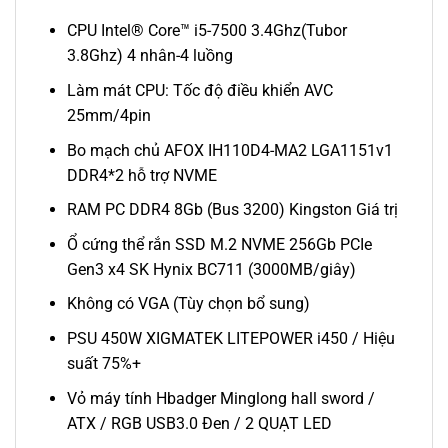
CPU Intel® Core™ i5-7500 3.4Ghz(Tubor
3.8Ghz) 4 nhân-4 luồng
Làm mát CPU: Tốc độ điều khiển AVC
25mm/4pin
Bo mạch chủ AFOX IH110D4-MA2 LGA1151v1
DDR4*2 hỗ trợ NVME
RAM PC DDR4 8Gb (Bus 3200) Kingston Giá trị
Ổ cứng thể rắn SSD M.2 NVME 256Gb PCIe
Gen3 x4 SK Hynix BC711 (3000MB/giây)
Không có VGA (Tùy chọn bổ sung)
PSU 450W XIGMATEK LITEPOWER i450 / Hiệu
suất 75%+
Vỏ máy tính Hbadger Minglong hall sword /
ATX / RGB USB3.0 Đen / 2 QUẠT LED