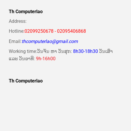
NVME 250Gb VGA RX550
NVME 1Tb VGA RX580 8Gb
4Gb PSU 400W ACER 21.
PSU 600W HKC 24.5 Wifi
Th Computerlao
Wifi KB-Chuột.jpg
KB-Chuột.jpg
Address:
Hotline
:02099250678 - 02095406868
Email:
thcomputerlao@gmail.com
Working time:ວັນຈັນ ຫາ ວັນສຸກ:
8h30-18h30
ວັນເສົາ
ແລະ ວັນອາທີ:
9h-16h00
Th Computerlao