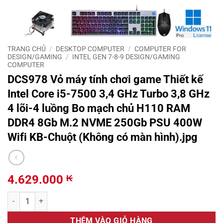
TRANG CHỦ
/
DESKTOP COMPUTER
/
COMPUTER FOR
DESIGN/GAMING
/
INTEL GEN 7-8-9 DESIGN/GAMING
COMPUTER
DCS978 Vỏ máy tính chơi game Thiết kế
Intel Core i5-7500 3,4 GHz Turbo 3,8 GHz
4 lõi-4 luồng Bo mạch chủ H110 RAM
DDR4 8Gb M.2 NVME 250Gb PSU 400W
Wifi KB-Chuột (Không có màn hình).jpg
4.629.000
₭
DCS978 Vỏ máy tính chơi game Thiết kế Intel Core i5-7500 3,4 GH
THÊM VÀO GIỎ HÀNG