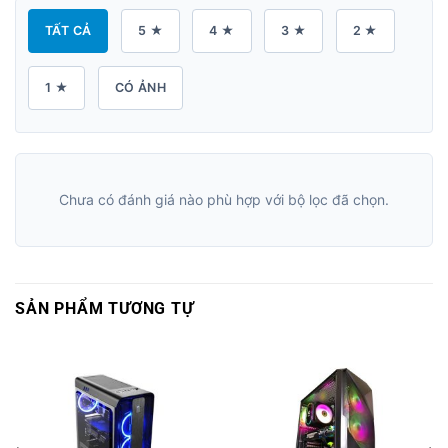
TẤT CẢ
5 ★
4 ★
3 ★
2 ★
1 ★
CÓ ẢNH
Chưa có đánh giá nào phù hợp với bộ lọc đã chọn.
SẢN PHẨM TƯƠNG TỰ