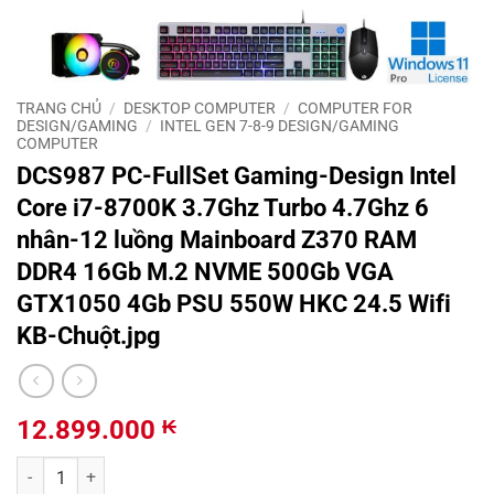
TRANG CHỦ
/
DESKTOP COMPUTER
/
COMPUTER FOR
DESIGN/GAMING
/
INTEL GEN 7-8-9 DESIGN/GAMING
COMPUTER
DCS987 PC-FullSet Gaming-Design Intel
Core i7-8700K 3.7Ghz Turbo 4.7Ghz 6
nhân-12 luồng Mainboard Z370 RAM
DDR4 16Gb M.2 NVME 500Gb VGA
GTX1050 4Gb PSU 550W HKC 24.5 Wifi
KB-Chuột.jpg
12.899.000
₭
DCS987 PC-FullSet Gaming-Design Intel Core i7-8700K 3.7Ghz Tu