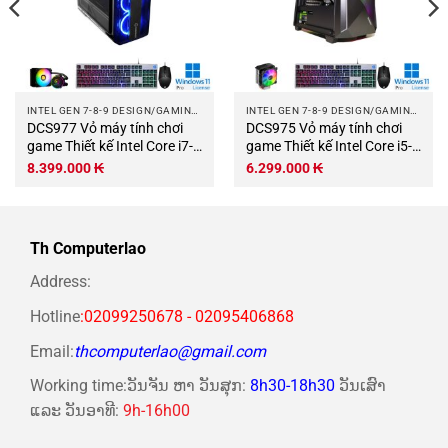
INTEL GEN 7-8-9 DESIGN/GAMING COMPUTER
INTEL GEN 7-8-9 DESIGN/GAMING COMPUTER
DCS977 Vỏ máy tính chơi
DCS975 Vỏ máy tính chơi
game Thiết kế Intel Core i7-
game Thiết kế Intel Core i5-
8700K 3,7Ghz Turbo 4,7Ghz
9400F 2,9Ghz Turbo 4,1Ghz
8.399.000
₭
6.299.000
₭
6 nhân-12 luồng Bo mạch
6 nhân-6 luồng Bo mạch
chủ Z370 RAM DDR4 16Gb
chủ Z370 RAM DDR4 16Gb
M.2 NVME 500Gb PSU
M.2 NVME 500Gb PSU
550W Wifi KB-Chuột (Không
500W Wifi KB-Chuột (Không
Th Computerlao
có màn hình).jpg
có màn hình).jpg
Address:
Hotline
:02099250678 - 02095406868
Email:
thcomputerlao@gmail.com
Working time:ວັນຈັນ ຫາ ວັນສຸກ:
8h30-18h30
ວັນເສົາ
ແລະ ວັນອາທີ:
9h-16h00