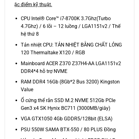
ặc điểm kỹ thuật.
CPU Intel® Core™ i7-8700K 3.7Ghz(Turbo
4.7Ghz) / 6 lõi – 12 luồng / LGA1151v2 / Thế
hệ thứ 8
Tản nhiệt CPU: TẢN NHIỆT BẰNG CHẤT LỎNG
120 Thermaltake X120 / RGB
Mainboard ACER Z370 Z37H4-AA LGA1151v2
DDR4*4 hỗ trợ NVME
RAM DDR4 16Gb (8Gb*2 Bus 3200) Kingston
Value
Ổ cứng thể rắn SSD M.2 NVME 512Gb PCIe
Gen3 x4 SK Hynix BC711 (3000MB/giây)
VGA GTX1050 4Gb GDDR5/128bit (ELSA)
PSU 550W SAMA BTX-550 / 80 PLUS Đồng