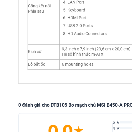
LAN Port
Cổng kết nối
Keyboard
Phía sau
HDMI Port
USB 2.0 Ports
HD Audio Connectors
9,3 inch x 7,9 inch (23,6 cm x 20,0 cm)
Kích cỡ
Hệ số hình thức m-ATX
Lỗ bắt ốc
6 mounting holes
0 đánh giá cho DTB105 Bo mạch chủ MSI B450-A P
5 ★
0.0
★
4 ★