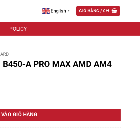
English
GIỎ HÀNG /
0
₭
▼
POLICY
OARD
I B450-A PRO MAX AMD AM4
AM4 DDR4*4 hỗ trợ NVME số lượng
 VÀO GIỎ HÀNG