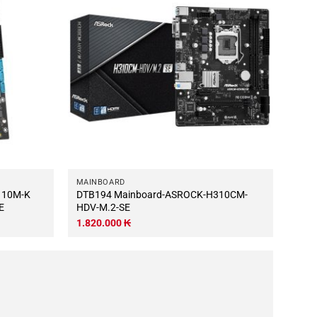
MAINBOARD
DTB194 Mainboard-ASROCK-H310CM-
E
HDV-M.2-SE
1.820.000
₭