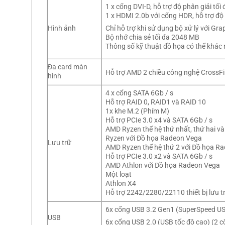
1 x cổng DVI-D, hỗ trợ độ phân giải t
1 x HDMI 2.0b với cổng HDR, hỗ trợ độ
Hình ảnh
Chỉ hỗ trợ khi sử dụng bộ xử lý với Gra
Bộ nhớ chia sẻ tối đa 2048 MB
Thông số kỹ thuật đồ họa có thể khác 
Đa card màn
Hỗ trợ AMD 2 chiều
công nghệ CrossFi
hình
4 x cổng SATA 6Gb / s
Hỗ trợ RAID 0, RAID1 và RAID 10
1x khe M.2 (Phím M)
Hỗ trợ PCIe 3.0 x4 và SATA 6Gb / s
AMD Ryzen thế hệ thứ nhất, thứ hai và
Ryzen với Đồ họa Radeon Vega
Lưu trữ
AMD Ryzen thế hệ thứ 2 với Đồ họa R
Hỗ trợ PCIe 3.0 x2 và SATA 6Gb / s
AMD Athlon với Đồ họa Radeon Vega
Một loạt
Athlon X4
Hỗ trợ 2242/2280/22110 thiết bị lưu t
6x cổng USB 3.2 Gen1 (SuperSpeed ​​U
USB
6x cổng USB 2.0 (USB tốc độ cao) (2 c