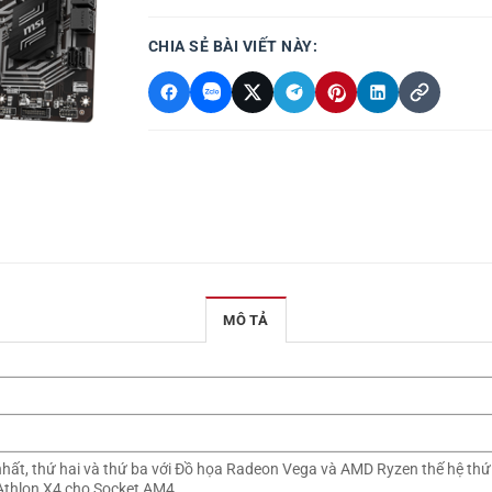
CHIA SẺ BÀI VIẾT NÀY:
MÔ TẢ
nhất, thứ hai và thứ ba với Đồ họa Radeon Vega và AMD Ryzen thế hệ thứ
/ Athlon X4 cho Socket AM4