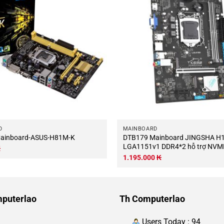
D
MAINBOARD
TB124 Mainboard-ASUS-H81M-K
DTB179 Mainboard JINGSHA H110M-K
LGA1151v1 DDR4*2 hỗ trợ NVM
₭
1.195.000
₭
puterlao
Th Computerlao
Users Today : 94