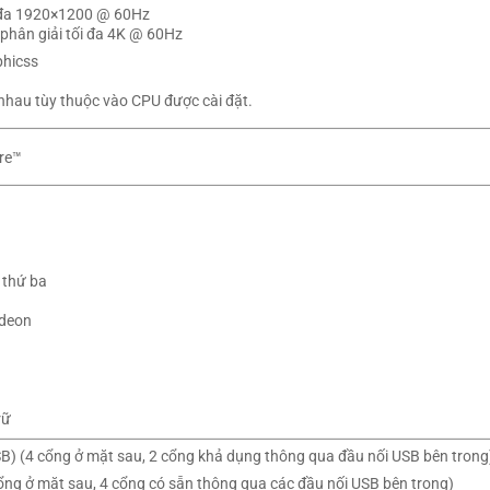
ối đa 1920×1200 @ 60Hz
 phân giải tối đa 4K @ 60Hz
phicss
nhau tùy thuộc vào CPU được cài đặt.
re™
 thứ ba
adeon
rữ
SB) (4 cổng ở mặt sau, 2 cổng khả dụng thông qua đầu nối USB bên trong
ổng ở mặt sau, 4 cổng có sẵn thông qua các đầu nối USB bên trong)