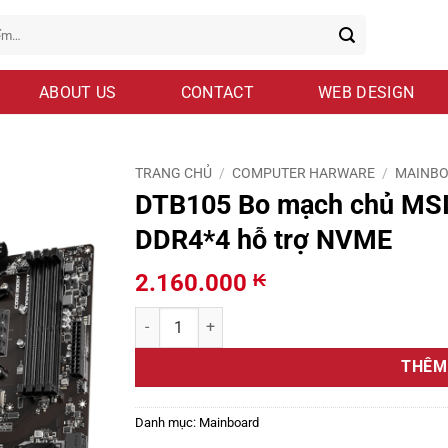
ABOUT US
CONTACT
WEB DESIGN
TRANG CHỦ
/
COMPUTER HARWARE
/
MAINB
DTB105 Bo mạch chủ MS
DDR4*4 hỗ trợ NVME
2.160.000
₭
DTB105 Bo mạch chủ MSI B450-A PRO MAX AMD 
THÊM
Danh mục:
Mainboard