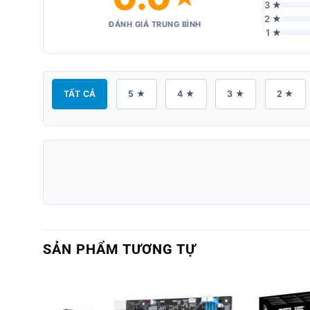
3 ★
2 ★
ĐÁNH GIÁ TRUNG BÌNH
1 ★
TẤT CẢ
5 ★
4 ★
3 ★
2 ★
SẢN PHẨM TƯƠNG TỰ