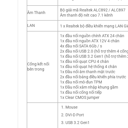
Bộ giải mã Realtek ALC892 / ALC897
Âm Thanh
Âm thanh độ nét cao 7.1 kênh
LAN
1 x Realtek
bộ điều khiển mạng LAN G
1x đầu nối nguồn chính ATX 24 chân
1x đầu nối nguồn ATX 12V 4 chân
4x đầu nối SATA 6Gb / s
2x đầu nối USB 2.0 (hỗ trợ thêm 4 cổn
1x đầu nối USB 3.2 Gen1 (hỗ trợ thêm
1x đầu nối quạt CPU 4 chân
Cổng kết nối
1x đầu nối quạt hệ thống 4 chân
bên trong
1x Đầu nối âm thanh mặt trước
2x đầu nối bảng điều khiển phía trước
1x đầu nối mô-đun TPM
1x Đầu nối xâm nhập khung gầm
1x đầu nối cổng nối tiếp
1x Clear CMOS jumper
Mouse
DVI-D Port
USB 3.2 Gen1