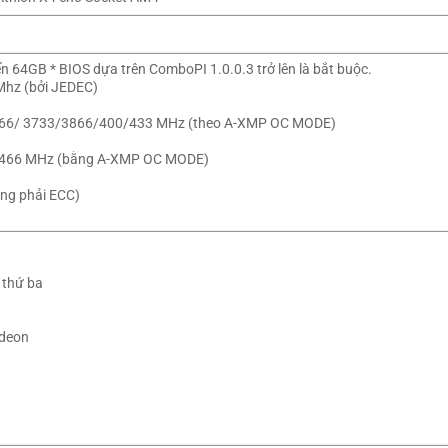
ến 64GB * BIOS dựa trên ComboPI 1.0.0.3 trở lên là bắt buộc.
Mhz (bởi JEDEC)
)
66/ 3733/3866/400/433 MHz (theo A-XMP OC MODE)
466 MHz (bằng A-XMP OC MODE)
ng phải ECC)
 thứ ba
adeon