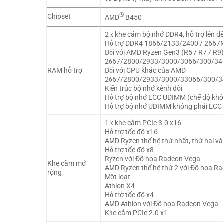
®
Chipset
AMD
B450
2 x khe cắm bộ nhớ DDR4, hỗ trợ lên đ
Hỗ trợ DDR4 1866/2133/2400 / 2667
Đối với AMD Ryzen Gen3 (R5 / R7 / R9
2667/2800/2933/3000/3066/300/34
RAM hỗ trợ
Đối với CPU khác của AMD
2667/2800/2933/3000/33066/300/3
Kiến trúc bộ nhớ kênh đôi
Hỗ trợ bộ nhớ ECC UDIMM (chế độ khô
Hỗ trợ bộ nhớ UDIMM không phải ECC
1 x khe cắm PCIe 3.0 x16
Hỗ trợ tốc độ x16
AMD Ryzen thế hệ thứ nhất, thứ hai và
Hỗ trợ tốc độ x8
Ryzen với Đồ họa Radeon Vega
Khe cắm mở
AMD Ryzen thế hệ thứ 2 với Đồ họa R
rộng
Một loạt
Athlon X4
Hỗ trợ tốc độ x4
AMD Athlon với Đồ họa Radeon Vega
Khe cắm PCIe 2.0 x1