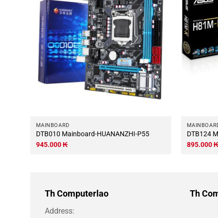
MAINBOARD
MAINBOAR
DTB010 Mainboard-HUANANZHI-P55
D
,-
945.000
₭
895.000
Th Computerlao
Th Com
Address: