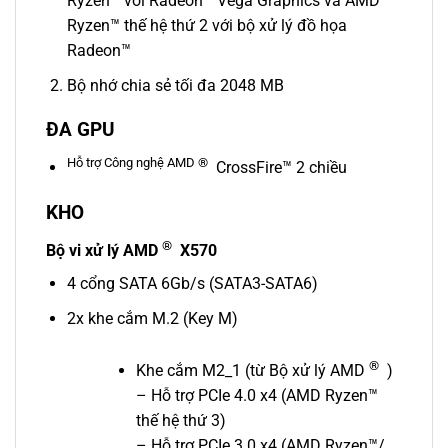
Ryzen™ với Radeon™ Vega Graphics và AMD
Ryzen™ thế hệ thứ 2 với bộ xử lý đồ họa
Radeon™
Bộ nhớ chia sẻ tối đa 2048 MB
ĐA GPU
Hỗ trợ Công nghệ AMD ®
CrossFire™ 2 chiều
KHO
®
Bộ vi xử lý AMD
X570
4 cổng SATA 6Gb/s (SATA3-SATA6)
2x khe cắm M.2 (Key M)
®
Khe cắm M2_1 (từ Bộ xử lý AMD
)
– Hỗ trợ PCIe 4.0 x4 (AMD Ryzen™
thế hệ thứ 3)
– Hỗ trợ PCIe 3.0 x4 (AMD Ryzen™/