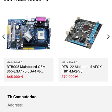
MAINBOARD
MAINBOARD
DTB005 Mainboard-OEM-
DTB122 Mainboard-AFOX-
865-LGA478-LGA478-
IH81-MA2-V3
DTB005
845.000
₭
870.000
₭
Th Computerlao
Address: