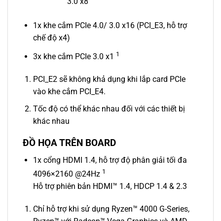
3.0 x8
1x khe cắm PCIe 4.0/ 3.0 x16 (PCI_E3, hỗ trợ
chế độ x4)
1
3x khe cắm PCIe 3.0 x1
PCI_E2 sẽ không khả dụng khi lắp card PCIe
vào khe cắm PCI_E4.
Tốc độ có thể khác nhau đối với các thiết bị
khác nhau
ĐỒ HỌA TRÊN BOARD
1x cổng HDMI 1.4, hỗ trợ độ phân giải tối đa
1
4096×2160 @24Hz
Hỗ trợ phiên bản HDMI™ 1.4, HDCP 1.4 & 2.3
Chỉ hỗ trợ khi sử dụng Ryzen™ 4000 G-Series,