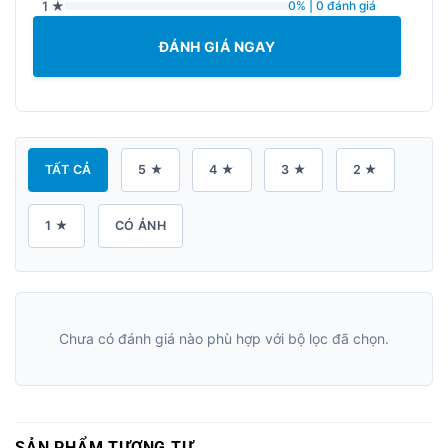
1 ★
0% | 0 đánh giá
ĐÁNH GIÁ NGAY
TẤT CẢ
5 ★
4 ★
3 ★
2 ★
1 ★
CÓ ẢNH
Chưa có đánh giá nào phù hợp với bộ lọc đã chọn.
SẢN PHẨM TƯƠNG TỰ