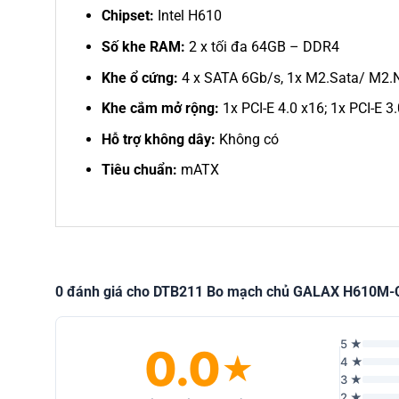
Chipset:
Intel H610
Số khe RAM:
2 x tối đa 64GB – DDR4
Khe ổ cứng:
4 x SATA 6Gb/s, 1x M2.Sata/ M2
Khe cắm mở rộng:
1x PCI-E 4.0 x16; 1x PCI-E 3
Hỗ trợ không dây:
Không có
Tiêu chuẩn:
mATX
0 đánh giá cho DTB211 Bo mạch chủ GALAX H610M-
5 ★
0.0
★
4 ★
3 ★
2 ★