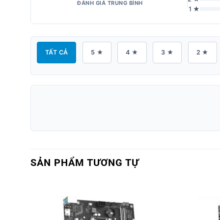
ĐÁNH GIÁ TRUNG BÌNH
1 ★
TẤT CẢ
5 ★
4 ★
3 ★
2 ★
SẢN PHẨM TƯƠNG TỰ