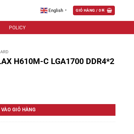
English
GIỎ HÀNG /
0
₭
▼
POLICY
OARD
LAX H610M-C LGA1700 DDR4*2
DR4*2 hỗ trợ NVME số lượng
 VÀO GIỎ HÀNG