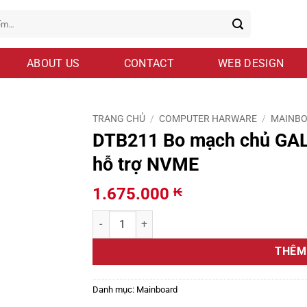
ABOUT US
CONTACT
WEB DESIGN
TRANG CHỦ
/
COMPUTER HARWARE
/
MAINB
DTB211 Bo mạch chủ GA
hỗ trợ NVME
1.675.000
₭
DTB211 Bo mạch chủ GALAX H610M-C LGA1700 D
THÊM
Danh mục:
Mainboard