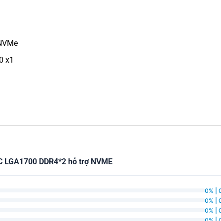
.NVMe
.0 x1
C LGA1700 DDR4*2 hỗ trợ NVME
0% | 
0% | 
0% | 
0% | 