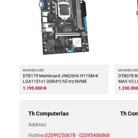
MAINBOARD
MAINBOAR
DTB179 Mainboard JINGSHA H110M-K
DTB078 B
LGA1151v1 DDR4*2 hỗ trợ NVME
MA5-V2 L
NVME
1.195.000
₭
1.230.00
Th Computerlao
Th Com
Address:
Hotline
:02099250678 - 02095406868