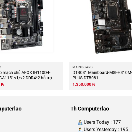
D
MAINBOARD
o mạch chủ AFOX IH110D4-
DTB081 Mainboard-MSI-H310M-PRO-V-
GA1151v1/v2 DDR4*2 hỗ trợ
PLUS-DTB081
0
₭
1.350.000
₭
puterlao
Th Computerlao
Users Today : 177
Users Yesterday : 195