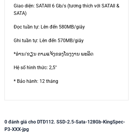
Giao diện: SATAIII 6 Gb/s (tương thích với SATAII &
SATA)
Đọc tuần tự: Lên đến 580MB/giây
Ghi tuần tự: Lên đến 570MB/giây
*ອ່ານ/ຂຽນ ຕາມແຈ້ງຂອງໂຮງງານ ພະລິດ
Hệ số hình thức: 2,5″
* Bảo hành: 12 tháng
0 đánh giá cho DTD112. SSD-2.5-Sata-128Gb-KingSpec-
P3-XXX-jpg