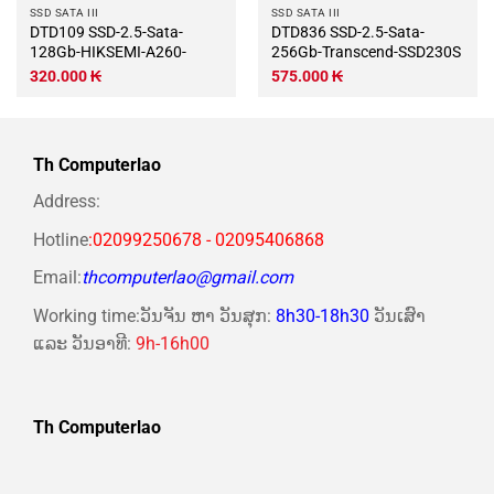
SSD SATA III
SSD SATA III
DTD109 SSD-2.5-Sata-
DTD836 SSD-2.5-Sata-
128Gb-HIKSEMI-A260-
256Gb-Transcend-SSD230S
320.000
₭
575.000
₭
Th Computerlao
Address:
Hotline
:02099250678 - 02095406868
Email:
thcomputerlao@gmail.com
Working time:ວັນຈັນ ຫາ ວັນສຸກ:
8h30-18h30
ວັນເສົາ
ແລະ ວັນອາທີ:
9h-16h00
Th Computerlao