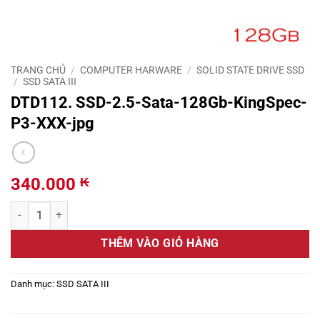
TRANG CHỦ
/
COMPUTER HARWARE
/
SOLID STATE DRIVE SSD
/
SSD SATA III
DTD112. SSD-2.5-Sata-128Gb-KingSpec-
P3-XXX-jpg
340.000
₭
DTD112. SSD-2.5-Sata-128Gb-KingSpec-P3-XXX-jpg số lượng
THÊM VÀO GIỎ HÀNG
Danh mục:
SSD SATA III