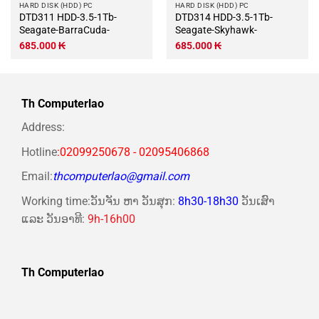
HARD DISK (HDD) PC
HARD DISK (HDD) PC
DTD311 HDD-3.5-1Tb-
DTD314 HDD-3.5-1Tb-
Seagate-BarraCuda-
Seagate-Skyhawk-
685.000
₭
685.000
₭
Th Computerlao
Address:
Hotline
:02099250678 - 02095406868
Email:
thcomputerlao@gmail.com
Working time:ວັນຈັນ ຫາ ວັນສຸກ:
8h30-18h30
ວັນເສົາ
ແລະ ວັນອາທີ:
9h-16h00
Th Computerlao