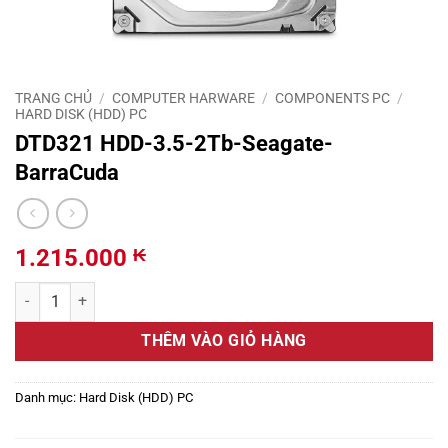
TRANG CHỦ
/
COMPUTER HARWARE
/
COMPONENTS PC
/
HARD DISK (HDD) PC
DTD321 HDD-3.5-2Tb-Seagate-
BarraCuda
1.215.000
₭
DTD321 HDD-3.5-2Tb-Seagate-BarraCuda số lượng
THÊM VÀO GIỎ HÀNG
Danh mục:
Hard Disk (HDD) PC