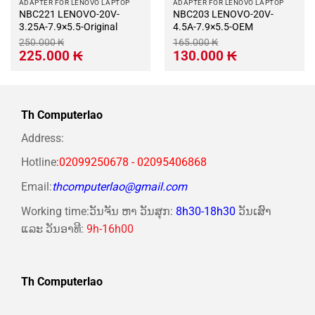
ADAPTER FOR LENOVO LAPTOP
ADAPTER FOR LENOVO LAPTOP
NBC221 LENOVO-20V-
NBC203 LENOVO-20V-
3.25A-7.9×5.5-Original
4.5A-7.9×5.5-OEM
250.000
₭
165.000
₭
Giá
Giá
Giá
Giá
225.000
₭
130.000
₭
gốc
hiện
gốc
hiện
là:
tại
là:
tại
250.000 ₭.
là:
165.000 ₭.
là:
225.000 ₭.
130.000 ₭.
Th Computerlao
Address:
Hotline
:02099250678 - 02095406868
Email:
thcomputerlao@gmail.com
Working time:ວັນຈັນ ຫາ ວັນສຸກ:
8h30-18h30
ວັນເສົາ
ແລະ ວັນອາທີ:
9h-16h00
Th Computerlao