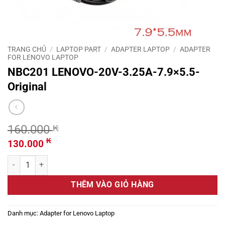
TRANG CHỦ
/
LAPTOP PART
/
ADAPTER LAPTOP
/
ADAPTER
FOR LENOVO LAPTOP
NBC201 LENOVO-20V-3.25A-7.9×5.5-
Original
160.000
₭
Giá
Giá
₭
130.000
gốc
hiện
NBC201 LENOVO-20V-3.25A-7.9x5.5-Original số lượng
là:
tại
160.000 ₭.
là:
THÊM VÀO GIỎ HÀNG
130.000 ₭.
Danh mục:
Adapter for Lenovo Laptop