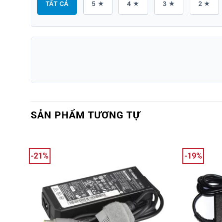
TẤT CẢ
5 ★
4 ★
3 ★
2 ★
SẢN PHẨM TƯƠNG TỰ
-21%
-19%