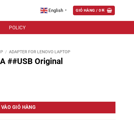
English
GIỎ HÀNG /
0
₭
▼
POLICY
OP
/
ADAPTER FOR LENOVO LAPTOP
 ##USB Original
ợng
 VÀO GIỎ HÀNG