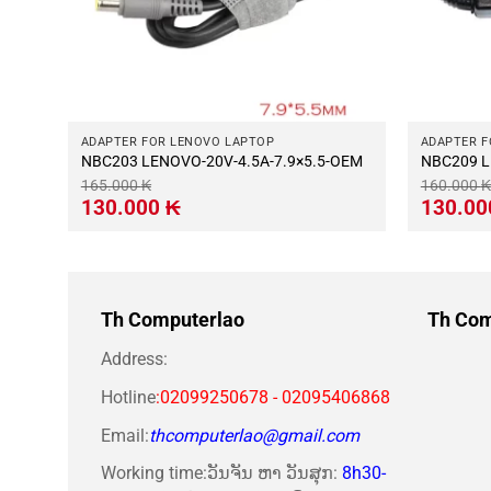
ADAPTER FOR LENOVO LAPTOP
ADAPTER F
5-OEM
NBC203 LENOVO-20V-4.5A-7.9×5.5-OEM
N
165.000
₭
160.000
₭
Giá
Giá
Giá
130.000
₭
130.0
gốc
hiện
gốc
là:
tại
là:
165.000 ₭.
là:
160.000 ₭
130.000 ₭.
Th Computerlao
Th Com
Address:
Hotline
:02099250678 - 02095406868
Email:
thcomputerlao@gmail.com
Working time:ວັນຈັນ ຫາ ວັນສຸກ:
8h30-