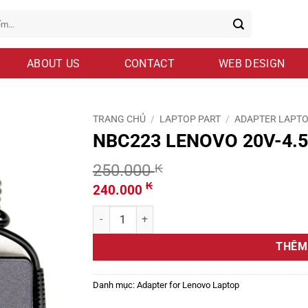
ABOUT US
CONTACT
WEB DESIGN
TRANG CHỦ
/
LAPTOP PART
/
ADAPTER LAPT
NBC223 LENOVO 20V-4.5A
250.000
₭
Giá
Giá
₭
240.000
gốc
hiện
NBC223 LENOVO 20V-4.5A ##USB Original số lư
là:
tại
250.000 ₭.
là:
THÊM
240.000 ₭.
Danh mục:
Adapter for Lenovo Laptop