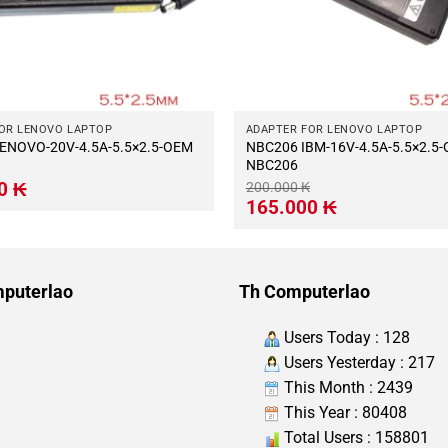
OR LENOVO LAPTOP
ADAPTER FOR LENOVO LAPTOP
BC209 LENOVO-20V-4.5A-5.5×2.5-OEM
NBC206 IBM-16V-4.5A-5.5×2.5-OEM-
NBC206
Giá
00
₭
200.000
₭
hiện
Giá
Giá
165.000
₭
tại
gốc
hiện
.
là:
là:
tại
130.000 ₭.
200.000 ₭.
là:
165.000 ₭.
puterlao
Th Computerlao
Users Today : 128
Users Yesterday : 217
This Month : 2439
This Year : 80408
Total Users : 158801