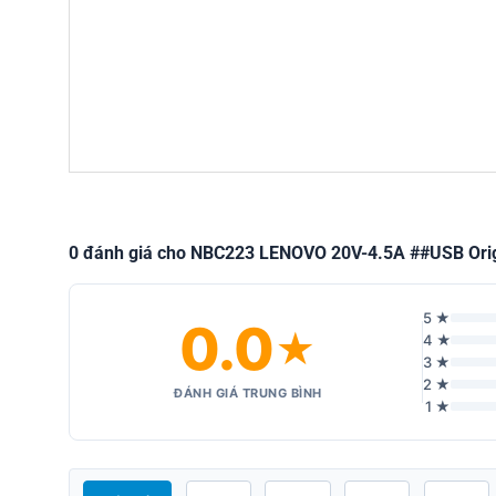
0 đánh giá cho NBC223 LENOVO 20V-4.5A ##USB Orig
5 ★
0.0
★
4 ★
3 ★
2 ★
ĐÁNH GIÁ TRUNG BÌNH
1 ★