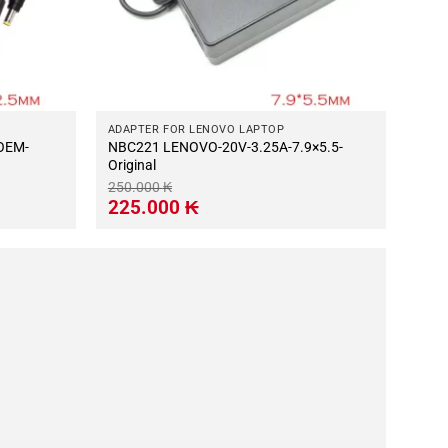
ADAPTER FOR LENOVO LAPTOP
NBC221 LENOVO-20V-3.25A-7.9×5.5-
Original
250.000
₭
Giá
Giá
225.000
₭
gốc
hiện
là:
tại
250.000 ₭.
là:
225.000 ₭.