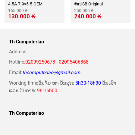
4.5A-7.9×5.5-OEM
##USB Original
165.000
₭
250.000
₭
Giá
Giá
Giá
Giá
130.000
₭
240.000
₭
gốc
hiện
gốc
hiện
là:
tại
là:
tại
165.000 ₭.
là:
250.000 ₭.
là:
130.000 ₭.
240.000 ₭.
Th Computerlao
Address:
Hotline
:02099250678 - 02095406868
Email:
thcomputerlao@gmail.com
Working time:ວັນຈັນ ຫາ ວັນສຸກ:
8h30-18h30
ວັນເສົາ
ແລະ ວັນອາທີ:
9h-16h00
Th Computerlao