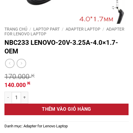
TRANG CHỦ
/
LAPTOP PART
/
ADAPTER LAPTOP
/
ADAPTER
FOR LENOVO LAPTOP
NBC233 LENOVO-20V-3.25A-4.0×1.7-
OEM
170.000
₭
Giá
Giá
₭
140.000
gốc
hiện
NBC233 LENOVO-20V-3.25A-4.0x1.7-OEM số lượng
là:
tại
170.000 ₭.
là:
THÊM VÀO GIỎ HÀNG
140.000 ₭.
Danh mục:
Adapter for Lenovo Laptop