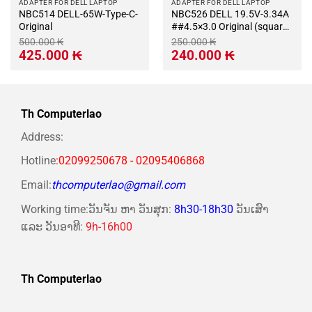
ADAPTER FOR DELL LAPTOP
ADAPTER FOR DELL LAPTOP
NBC514 DELL-65W-Type-C-
NBC526 DELL 19.5V-3.34A
Original
##4.5×3.0 Original (square
shape)
500.000
₭
250.000
₭
Giá
Giá
Giá
Giá
425.000
₭
240.000
₭
gốc
hiện
gốc
hiện
là:
tại
là:
tại
500.000 ₭.
là:
250.000 ₭.
là:
425.000 ₭.
240.000 ₭.
Th Computerlao
Address:
Hotline
:02099250678 - 02095406868
Email:
thcomputerlao@gmail.com
Working time:ວັນຈັນ ຫາ ວັນສຸກ:
8h30-18h30
ວັນເສົາ
ແລະ ວັນອາທີ:
9h-16h00
Th Computerlao