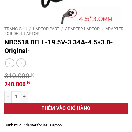
TRANG CHỦ
/
LAPTOP PART
/
ADAPTER LAPTOP
/
ADAPTER
FOR DELL LAPTOP
NBC518 DELL-19.5V-3.34A-4.5×3.0-
Original-
310.000
₭
Giá
Giá
₭
240.000
gốc
hiện
NBC518 DELL-19.5V-3.34A-4.5x3.0-Original- số lượng
là:
tại
310.000 ₭.
là:
THÊM VÀO GIỎ HÀNG
240.000 ₭.
Danh mục:
Adapter for Dell Laptop