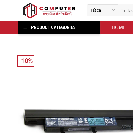
Bỏ
Tìm
qua
kiếm:
nội
dung
HOME
PRODUCT CATEGORIES
-10%