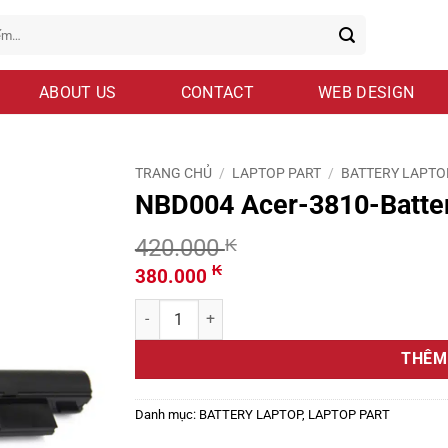
ABOUT US
CONTACT
WEB DESIGN
TRANG CHỦ
/
LAPTOP PART
/
BATTERY LAPTO
NBD004 Acer-3810-Batte
420.000
₭
Giá
Giá
₭
380.000
gốc
hiện
NBD004 Acer-3810-Battery số lượng
là:
tại
420.000 ₭.
là:
THÊM
380.000 ₭.
Danh mục:
BATTERY LAPTOP
,
LAPTOP PART