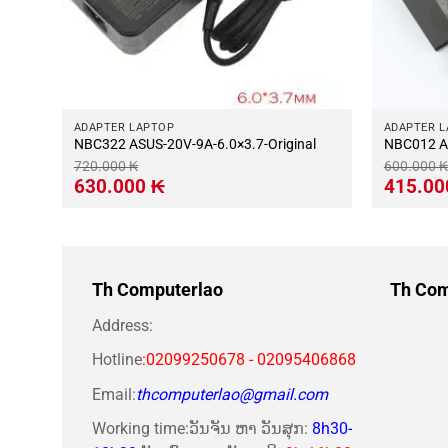
ADAPTER LAPTOP
ADAPTER 
NBC322 ASUS-20V-9A-6.0×3.7-Original
N
720.000
₭
600.000
₭
Giá
Giá
Giá
630.000
₭
415.0
gốc
hiện
gốc
là:
tại
là:
720.000 ₭.
là:
600.000 ₭
630.000 ₭.
Th Computerlao
Th Com
Address:
Hotline
:02099250678 - 02095406868
Email:
thcomputerlao@gmail.com
Working time:ວັນຈັນ ຫາ ວັນສຸກ:
8h30-