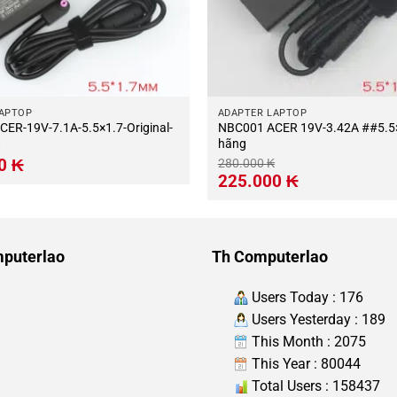
LAPTOP
ADAPTER LAPTOP
BC012 ACER-19V-7.1A-5.5×1.7-Original-
NBC001 ACER 19V-3.42A ##5.5×
hãng
Giá
00
₭
280.000
₭
hiện
Giá
Giá
225.000
₭
tại
gốc
hiện
.
là:
là:
tại
415.000 ₭.
280.000 ₭.
là:
225.000 ₭.
puterlao
Th Computerlao
Users Today : 176
Users Yesterday : 189
This Month : 2075
This Year : 80044
Total Users : 158437