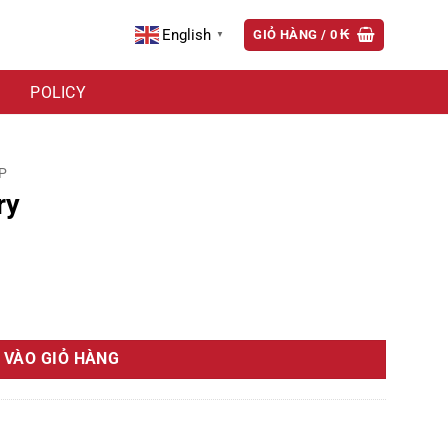
English
GIỎ HÀNG /
0
₭
▼
POLICY
P
ry
 VÀO GIỎ HÀNG