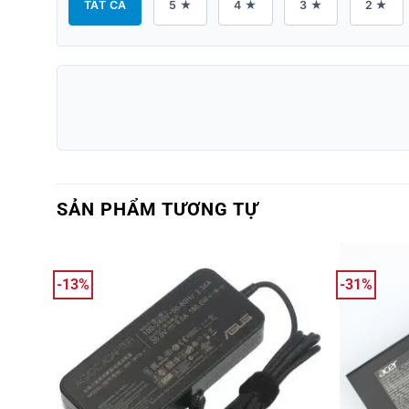
TẤT CẢ
5 ★
4 ★
3 ★
2 ★
SẢN PHẨM TƯƠNG TỰ
-13%
-31%