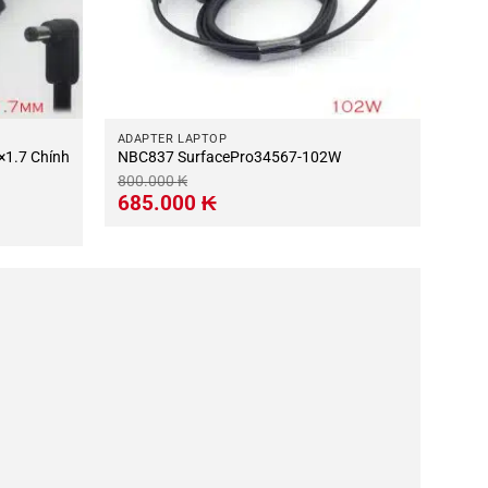
ADAPTER LAPTOP
1.7 Chính
NBC837 SurfacePro34567-102W
800.000
₭
Giá
Giá
685.000
₭
gốc
hiện
là:
tại
800.000 ₭.
là:
685.000 ₭.