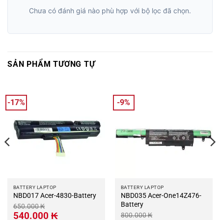
Chưa có đánh giá nào phù hợp với bộ lọc đã chọn.
SẢN PHẨM TƯƠNG TỰ
-17%
-9%
BATTERY LAPTOP
BATTERY LAPTOP
NBD017 Acer-4830-Battery
NBD035 Acer-One14Z476-
Battery
650.000
₭
Giá
Giá
540.000
₭
800.000
₭