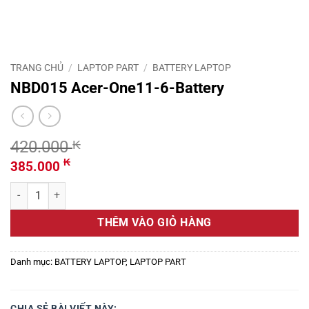
TRANG CHỦ
/
LAPTOP PART
/
BATTERY LAPTOP
NBD015 Acer-One11-6-Battery
420.000
₭
Giá
Giá
₭
385.000
gốc
hiện
NBD015 Acer-One11-6-Battery số lượng
là:
tại
420.000 ₭.
là:
THÊM VÀO GIỎ HÀNG
385.000 ₭.
Danh mục:
BATTERY LAPTOP
,
LAPTOP PART
CHIA SẺ BÀI VIẾT NÀY: