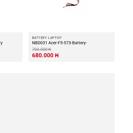
BATTERY LAPTOP
ry
NBD031 Acer-F5-573-Battery-
700.000
₭
Giá
Giá
680.000
₭
gốc
hiện
là:
tại
700.000 ₭.
là:
680.000 ₭.