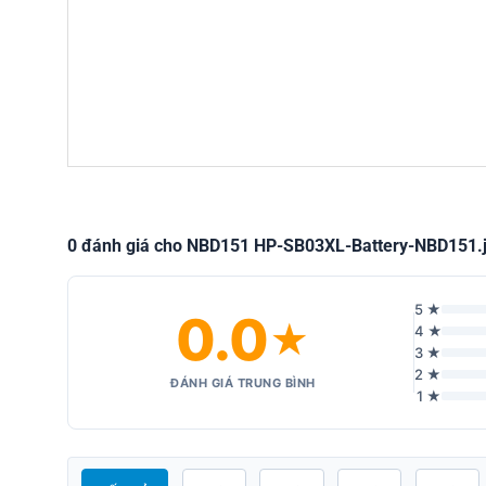
0 đánh giá cho NBD151 HP-SB03XL-Battery-NBD151.
5 ★
0.0
★
4 ★
3 ★
2 ★
ĐÁNH GIÁ TRUNG BÌNH
1 ★