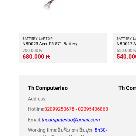
BATTERY LAPTOP
BATTERY L
NBD023 Acer-F5-571-Battery
NBD017 Ac
700.000
₭
650.000
₭
Giá
Giá
Giá
680.000
₭
540.0
gốc
hiện
gốc
là:
tại
là:
700.000 ₭.
là:
650.000 ₭
680.000 ₭.
Th Computerlao
Th Com
Address:
Hotline
:02099250678 - 02095406868
Email:
thcomputerlao@gmail.com
Working time:ວັນຈັນ ຫາ ວັນສຸກ:
8h30-