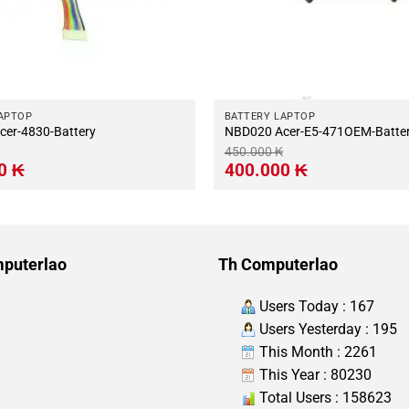
APTOP
BATTERY LAPTOP
er-4830-Battery
NBD020 Acer-E5-471OEM-Batte
450.000
₭
Giá
Giá
Giá
00
₭
400.000
₭
hiện
gốc
hiện
tại
là:
tại
.
là:
450.000 ₭.
là:
540.000 ₭.
400.000 ₭.
puterlao
Th Computerlao
Users Today : 167
Users Yesterday : 195
This Month : 2261
This Year : 80230
Total Users : 158623