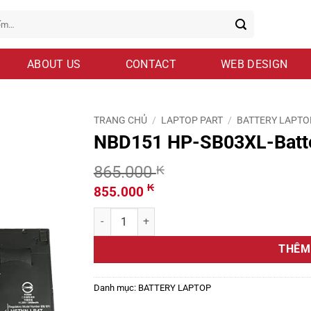
ABOUT US
CONTACT
WEB DESIGN
TRANG CHỦ
/
LAPTOP PART
/
BATTERY LAPTO
NBD151 HP-SB03XL-Batt
865.000
₭
Giá
Giá
₭
855.000
gốc
hiện
NBD151 HP-SB03XL-Battery-NBD151.jpg số lượ
là:
tại
865.000 ₭.
là:
THÊM
855.000 ₭.
Danh mục:
BATTERY LAPTOP