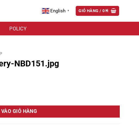
English
GIỎ HÀNG /
0
₭
▼
POLICY
P
ery-NBD151.jpg
ng
 VÀO GIỎ HÀNG