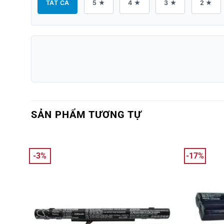
TẤT CẢ
5 ★
4 ★
3 ★
2 ★
SẢN PHẨM TƯƠNG TỰ
-3%
-17%