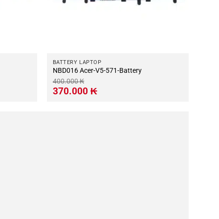
BATTERY LAPTOP
NBD016 Acer-V5-571-Battery
400.000
₭
Giá
Giá
370.000
₭
gốc
hiện
là:
tại
400.000 ₭.
là:
370.000 ₭.