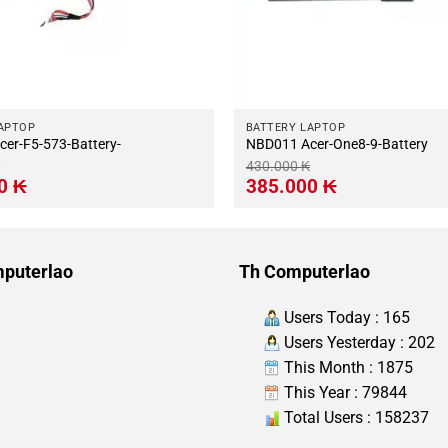
APTOP
BATTERY LAPTOP
BD031 Acer-F5-573-Battery-
NBD011 Acer-One8-9-Battery
430.000
₭
Giá
Giá
Giá
00
₭
385.000
₭
hiện
gốc
hiện
tại
là:
tại
.
là:
430.000 ₭.
là:
680.000 ₭.
385.000 ₭.
puterlao
Th Computerlao
Users Today : 165
Users Yesterday : 202
This Month : 1875
This Year : 79844
Total Users : 158237