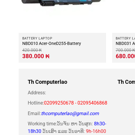
BATTERY LAPTOP
BATTERY L
NBD010 Acer-OneD255-Battery
N
420.000
₭
700.000
₭
Giá
Giá
Giá
380.000
₭
680.0
gốc
hiện
gốc
là:
tại
là:
420.000 ₭.
là:
700.000 ₭
380.000 ₭.
Th Computerlao
Th Com
Address:
Hotline
:02099250678 - 02095406868
Email:
thcomputerlao@gmail.com
Working time:ວັນຈັນ ຫາ ວັນສຸກ:
8h30-
18h30
ວັນເສົາ ແລະ ວັນອາທີ:
9h-16h00