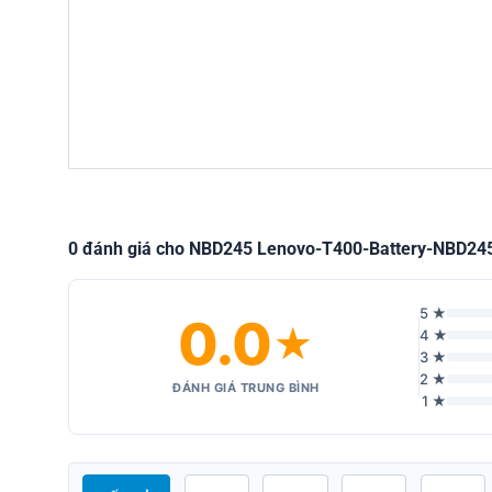
0 đánh giá cho NBD245 Lenovo-T400-Battery-NBD245
5 ★
0.0
★
4 ★
3 ★
2 ★
ĐÁNH GIÁ TRUNG BÌNH
1 ★