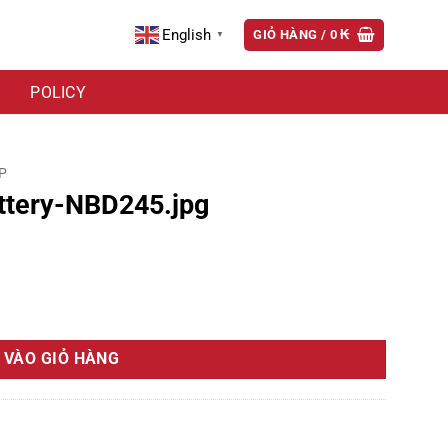
English
GIỎ HÀNG /
0
₭
▼
POLICY
P
tery-NBD245.jpg
ợng
 VÀO GIỎ HÀNG