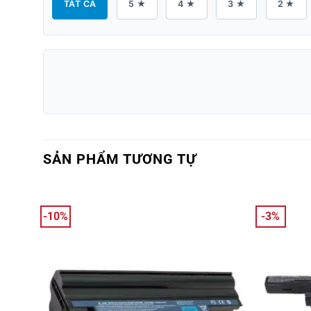
TẤT CẢ
5 ★
4 ★
3 ★
2 ★
SẢN PHẨM TƯƠNG TỰ
-10%
-3%