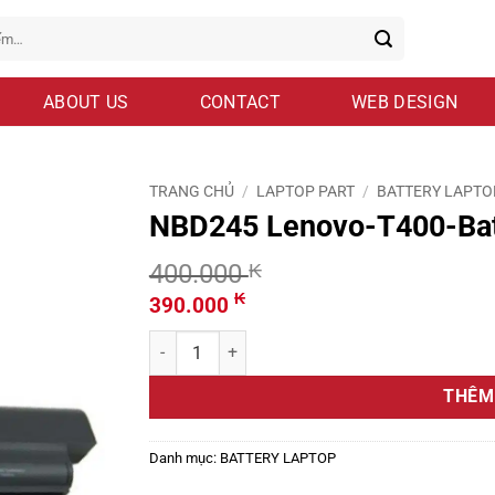
ABOUT US
CONTACT
WEB DESIGN
TRANG CHỦ
/
LAPTOP PART
/
BATTERY LAPTO
NBD245 Lenovo-T400-Bat
400.000
₭
Giá
Giá
₭
390.000
gốc
hiện
NBD245 Lenovo-T400-Battery-NBD245.jpg số lư
là:
tại
400.000 ₭.
là:
THÊM
390.000 ₭.
Danh mục:
BATTERY LAPTOP