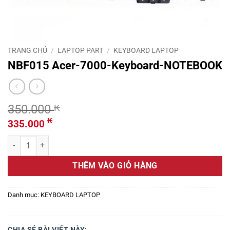
TRANG CHỦ
/
LAPTOP PART
/
KEYBOARD LAPTOP
NBF015 Acer-7000-Keyboard-NOTEBOOK
350.000
₭
Giá
Giá
₭
335.000
gốc
hiện
NBF015 Acer-7000-Keyboard-NOTEBOOK số lượng
là:
tại
350.000 ₭.
là:
THÊM VÀO GIỎ HÀNG
335.000 ₭.
Danh mục:
KEYBOARD LAPTOP
CHIA SẺ BÀI VIẾT NÀY: