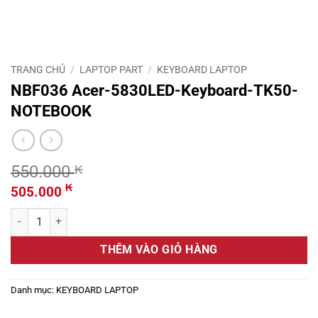
TRANG CHỦ
/
LAPTOP PART
/
KEYBOARD LAPTOP
NBF036 Acer-5830LED-Keyboard-TK50-
NOTEBOOK
550.000
₭
Giá
Giá
₭
505.000
gốc
hiện
NBF036 Acer-5830LED-Keyboard-TK50-NOTEBOOK số lượng
là:
tại
550.000 ₭.
là:
THÊM VÀO GIỎ HÀNG
505.000 ₭.
Danh mục:
KEYBOARD LAPTOP