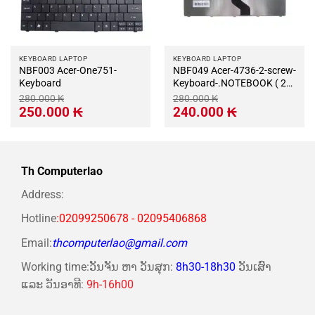
KEYBOARD LAPTOP
KEYBOARD LAPTOP
NBF003 Acer-One751-
NBF049 Acer-4736-2-screw-
Keyboard
Keyboard-.NOTEBOOK ( 2
VÍT )
280.000
₭
280.000
₭
Giá
Giá
Giá
Giá
250.000
₭
240.000
₭
gốc
hiện
gốc
hiện
là:
tại
là:
tại
280.000 ₭.
là:
280.000 ₭.
là:
250.000 ₭.
240.000 ₭.
Th Computerlao
Address:
Hotline
:02099250678 - 02095406868
Email:
thcomputerlao@gmail.com
Working time:ວັນຈັນ ຫາ ວັນສຸກ:
8h30-18h30
ວັນເສົາ
ແລະ ວັນອາທີ:
9h-16h00