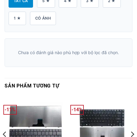
TẤT CẢ
5 ★
4 ★
3 ★
2 ★
1 ★
CÓ ẢNH
Chưa có đánh giá nào phù hợp với bộ lọc đã chọn.
SẢN PHẨM TƯƠNG TỰ
-11%
-14%