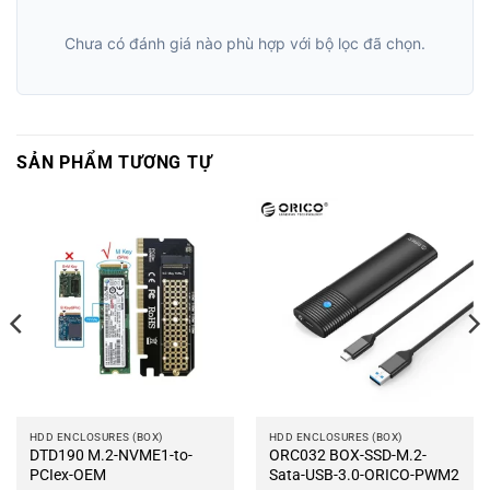
Chưa có đánh giá nào phù hợp với bộ lọc đã chọn.
SẢN PHẨM TƯƠNG TỰ
HDD ENCLOSURES (BOX)
HDD ENCLOSURES (BOX)
DTD190 M.2-NVME1-to-
ORC032 BOX-SSD-M.2-
PCIex-OEM
Sata-USB-3.0-ORICO-PWM2