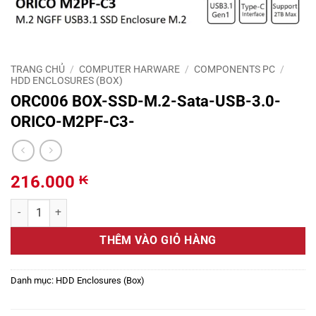
TRANG CHỦ
/
COMPUTER HARWARE
/
COMPONENTS PC
/
HDD ENCLOSURES (BOX)
ORC006 BOX-SSD-M.2-Sata-USB-3.0-
ORICO-M2PF-C3-
216.000
₭
ORC006 BOX-SSD-M.2-Sata-USB-3.0-ORICO-M2PF-C3- số lượng
THÊM VÀO GIỎ HÀNG
Danh mục:
HDD Enclosures (Box)