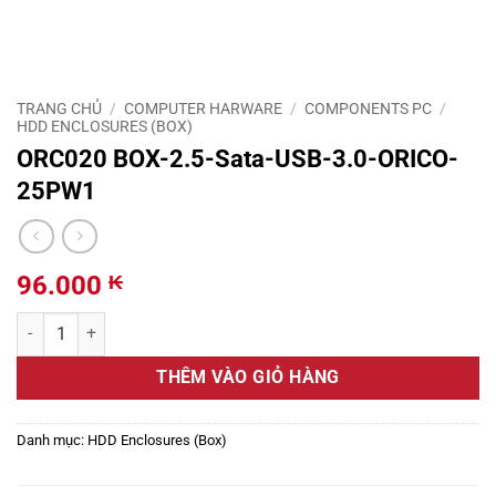
TRANG CHỦ
/
COMPUTER HARWARE
/
COMPONENTS PC
/
HDD ENCLOSURES (BOX)
ORC020 BOX-2.5-Sata-USB-3.0-ORICO-
25PW1
96.000
₭
ORC020 BOX-2.5-Sata-USB-3.0-ORICO-25PW1 số lượng
THÊM VÀO GIỎ HÀNG
Danh mục:
HDD Enclosures (Box)