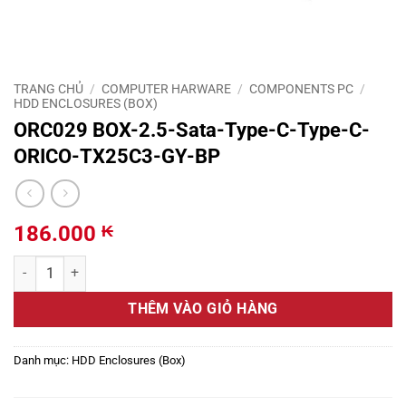
TRANG CHỦ
/
COMPUTER HARWARE
/
COMPONENTS PC
/
HDD ENCLOSURES (BOX)
ORC029 BOX-2.5-Sata-Type-C-Type-C-
ORICO-TX25C3-GY-BP
186.000
₭
ORC029 BOX-2.5-Sata-Type-C-Type-C-ORICO-TX25C3-GY-BP số l
THÊM VÀO GIỎ HÀNG
Danh mục:
HDD Enclosures (Box)