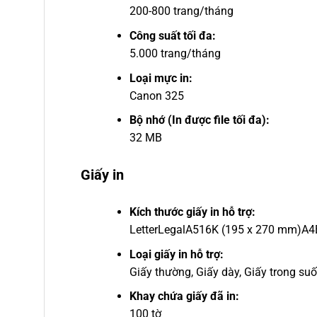
200-800 trang/tháng
Công suất tối đa:
5.000 trang/tháng
Loại mực in:
Canon 325
Bộ nhớ (In được file tối đa):
32 MB
Giấy in
Kích thước giấy in hỗ trợ:
Letter
Legal
A5
16K (195 x 270 mm)
A4
Loại giấy in hỗ trợ:
Giấy thường, Giấy dày, Giấy trong suố
Khay chứa giấy đã in:
100 tờ