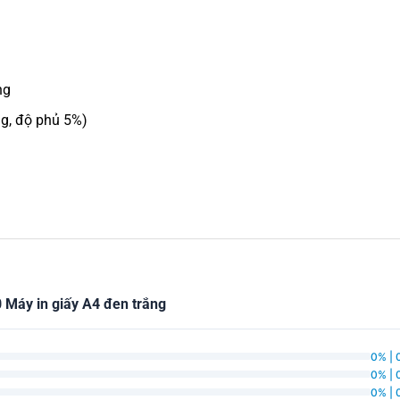
ng
g, độ phủ 5%)
áy in giấy A4 đen trắng
0% | 
0% | 
0% | 