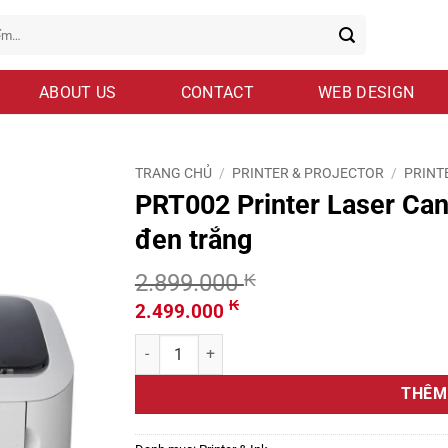
ABOUT US
CONTACT
WEB DESIGN
TRANG CHỦ
/
PRINTER & PROJECTOR
/
PRINTE
PRT002 Printer Laser Can
đen trắng
2.899.000
₭
Giá
Giá
₭
2.499.000
gốc
hiện
PRT002 Printer Laser Canon LBP 6030 Máy in giấ
là:
tại
2.899.000 ₭.
là:
THÊM
2.499.000 ₭.