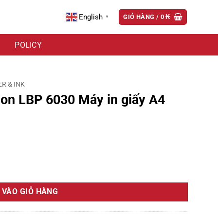
English
GIỎ HÀNG /
0
₭
▼
POLICY
R & INK
on LBP 6030 Máy in giấy A4
y A4 đen trắng số lượng
 VÀO GIỎ HÀNG