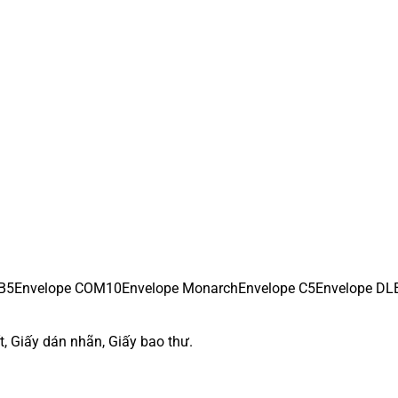
B5
Envelope COM10
Envelope Monarch
Envelope C5
Envelope DL
t, Giấy dán nhãn, Giấy bao thư.