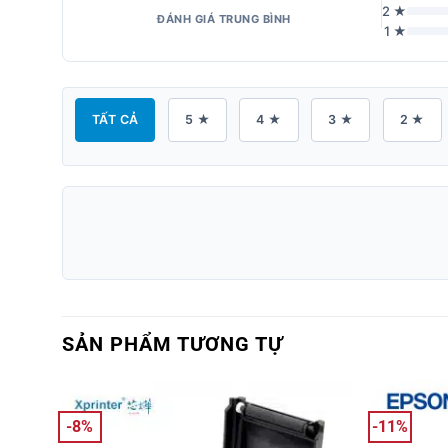
2 ★
ĐÁNH GIÁ TRUNG BÌNH
1 ★
TẤT CẢ
5 ★
4 ★
3 ★
2 ★
SẢN PHẨM TƯƠNG TỰ
-8%
-11%