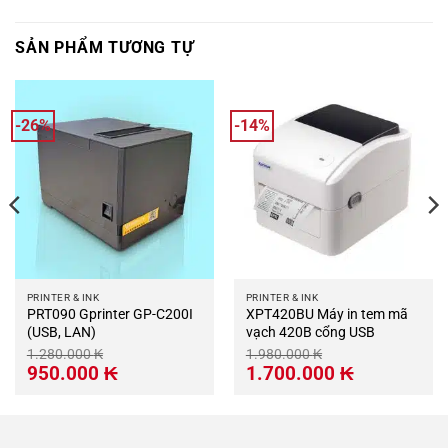
SẢN PHẨM TƯƠNG TỰ
-26%
-14%
PRINTER & INK
PRINTER & INK
PRT090 Gprinter GP-C200I
XPT420BU Máy in tem mã
(USB, LAN)
vạch 420B cổng USB
1.280.000
₭
1.980.000
₭
Giá
Giá
Giá
Giá
950.000
₭
1.700.000
₭
gốc
hiện
gốc
hiện
là:
tại
là:
tại
1.280.000 ₭.
là:
1.980.000 ₭.
là:
950.000 ₭.
1.700.000 ₭.