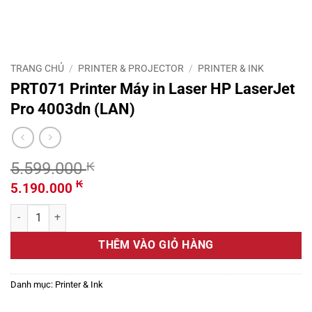
TRANG CHỦ
/
PRINTER & PROJECTOR
/
PRINTER & INK
PRT071 Printer Máy in Laser HP LaserJet
Pro 4003dn (LAN)
5.599.000
₭
Giá
Giá
₭
5.190.000
gốc
hiện
PRT071 Printer Máy in Laser HP LaserJet Pro 4003dn (LAN) số lượn
là:
tại
5.599.000 ₭.
là:
THÊM VÀO GIỎ HÀNG
5.190.000 ₭.
Danh mục:
Printer & Ink