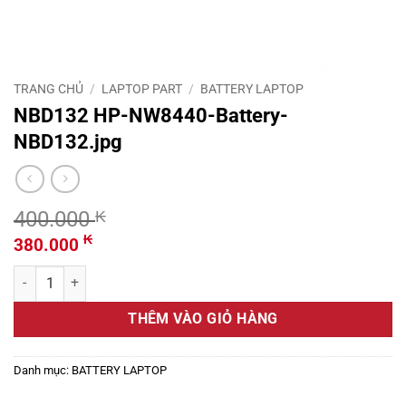
TRANG CHỦ
/
LAPTOP PART
/
BATTERY LAPTOP
NBD132 HP-NW8440-Battery-
NBD132.jpg
400.000
₭
Giá
Giá
₭
380.000
gốc
hiện
NBD132 HP-NW8440-Battery-NBD132.jpg số lượng
là:
tại
400.000 ₭.
là:
THÊM VÀO GIỎ HÀNG
380.000 ₭.
Danh mục:
BATTERY LAPTOP