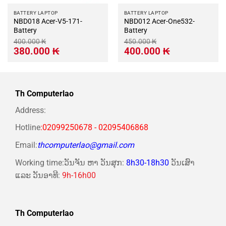
BATTERY LAPTOP
BATTERY LAPTOP
NBD018 Acer-V5-171-
NBD012 Acer-One532-
Battery
Battery
400.000
₭
450.000
₭
Giá
Giá
Giá
Giá
380.000
₭
400.000
₭
gốc
hiện
gốc
hiện
là:
tại
là:
tại
400.000 ₭.
là:
450.000 ₭.
là:
380.000 ₭.
400.000 ₭.
Th Computerlao
Address:
Hotline
:02099250678 - 02095406868
Email:
thcomputerlao@gmail.com
Working time:ວັນຈັນ ຫາ ວັນສຸກ:
8h30-18h30
ວັນເສົາ
ແລະ ວັນອາທີ:
9h-16h00
Th Computerlao