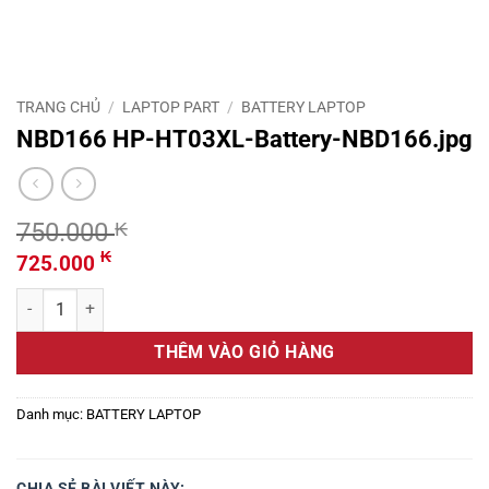
TRANG CHỦ
/
LAPTOP PART
/
BATTERY LAPTOP
NBD166 HP-HT03XL-Battery-NBD166.jpg
750.000
₭
Giá
Giá
₭
725.000
gốc
hiện
NBD166 HP-HT03XL-Battery-NBD166.jpg số lượng
là:
tại
750.000 ₭.
là:
THÊM VÀO GIỎ HÀNG
725.000 ₭.
Danh mục:
BATTERY LAPTOP
CHIA SẺ BÀI VIẾT NÀY: