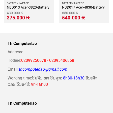
BATTERY LAPTOP
BATTERY LAPTOP
NBD013 Acer-3820-Battery
NBD017 Acer-4830-Battery
430.000
₭
650.000
₭
Giá
Giá
Giá
Giá
375.000
₭
540.000
₭
gốc
hiện
gốc
hiện
là:
tại
là:
tại
430.000 ₭.
là:
650.000 ₭.
là:
375.000 ₭.
540.000 ₭.
Th Computerlao
Address:
Hotline
:02099250678 - 02095406868
Email:
thcomputerlao@gmail.com
Working time:ວັນຈັນ ຫາ ວັນສຸກ:
8h30-18h30
ວັນເສົາ
ແລະ ວັນອາທີ:
9h-16h00
Th Computerlao