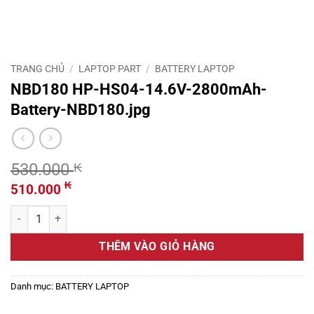
TRANG CHỦ
/
LAPTOP PART
/
BATTERY LAPTOP
NBD180 HP-HS04-14.6V-2800mAh-
Battery-NBD180.jpg
530.000
₭
Giá
Giá
₭
510.000
gốc
hiện
NBD180 HP-HS04-14.6V-2800mAh-Battery-NBD180.jpg số lượng
là:
tại
530.000 ₭.
là:
THÊM VÀO GIỎ HÀNG
510.000 ₭.
Danh mục:
BATTERY LAPTOP