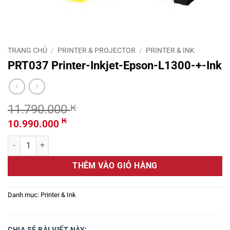
TRANG CHỦ
/
PRINTER & PROJECTOR
/
PRINTER & INK
PRT037 Printer-Inkjet-Epson-L1300-+-Ink
11.790.000
₭
Giá
Giá
₭
10.990.000
gốc
hiện
PRT037 Printer-Inkjet-Epson-L1300-+-Ink số lượng
là:
tại
11.790.000 ₭.
là:
THÊM VÀO GIỎ HÀNG
10.990.000 ₭.
Danh mục:
Printer & Ink
CHIA SẺ BÀI VIẾT NÀY: