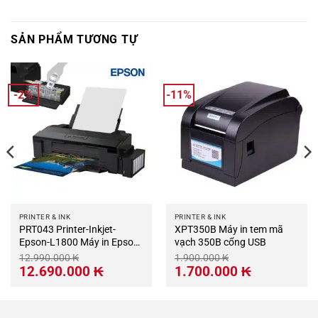
SẢN PHẨM TƯƠNG TỰ
-2%
-11%
PRINTER & INK
PRINTER & INK
PRT043 Printer-Inkjet-
XPT350B Máy in tem mã
Epson-L1800 Máy in Epson
vạch 350B cổng USB
L1800 In phun màu
12.990.000
₭
1.900.000
₭
Giá
Giá
Giá
Giá
12.690.000
₭
1.700.000
₭
gốc
hiện
gốc
hiện
là:
tại
là:
tại
12.990.000 ₭.
là:
1.900.000 ₭.
là:
12.690.000 ₭.
1.700.000 ₭.