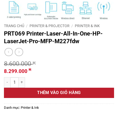
TRANG CHỦ
/
PRINTER & PROJECTOR
/
PRINTER & INK
PRT069 Printer-Laser-All-In-One-HP-
LaserJet-Pro-MFP-M227fdw
8.600.000
₭
Giá
Giá
₭
8.299.000
gốc
hiện
PRT069 Printer-Laser-All-In-One-HP-LaserJet-Pro-MFP-M227fdw 
là:
tại
8.600.000 ₭.
là:
THÊM VÀO GIỎ HÀNG
8.299.000 ₭.
Danh mục:
Printer & Ink