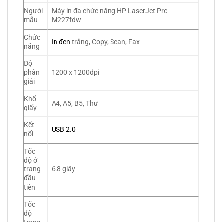
Người
Máy in đa chức năng HP LaserJet Pro
mẫu
M227fdw
Chức
In đen
trắng, Copy, Scan, Fax
năng
Độ
1200 x 1200dpi
phân
giải
Khổ
A4, A5, B5, Thư
giấy
Kết
USB 2.0
nối
Tốc
độ ở
6,8 giây
trang
đầu
tiên
Tốc
độ