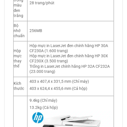
trong
28 trang/phút
màu
đen
trắng
Bộ
256MB
nhớ
chuẩn
Hộp mực in LaserJet đen chính hãng HP 30A
Hộp
CF230A (1.600 trang)
mực
Hộp mực in LaserJet đen chính hãng HP 30X
thay
CF230X (3.500 trang)
thế
Trống in LaserJet chính hãng HP 32A CF232A
(23.000 trang)
403 x 407,4 x 331,5 mm (Chỉ máy)
Kích
403 x 624,4 x 455,6 mm (Cả hộp)
thước
9.4kg (Chỉ máy)
13.2kg (Cá hộp)