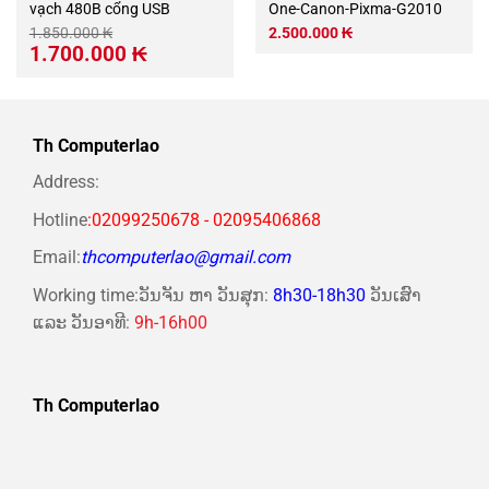
vạch 480B cổng USB
One-Canon-Pixma-G2010
1.850.000
₭
2.500.000
₭
Giá
Giá
1.700.000
₭
gốc
hiện
là:
tại
1.850.000 ₭.
là:
1.700.000 ₭.
Th Computerlao
Address:
Hotline
:02099250678 - 02095406868
Email:
thcomputerlao@gmail.com
Working time:ວັນຈັນ ຫາ ວັນສຸກ:
8h30-18h30
ວັນເສົາ
ແລະ ວັນອາທີ:
9h-16h00
Th Computerlao