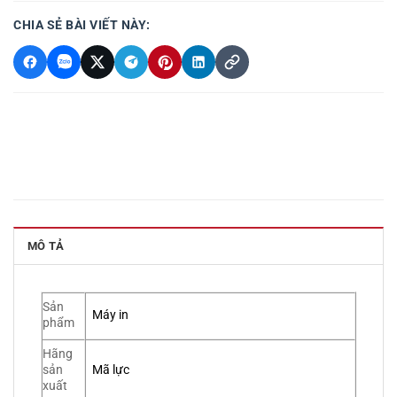
CHIA SẺ BÀI VIẾT NÀY:
MÔ TẢ
Sản
Máy in
phẩm
Hãng
Mã lực
sản
xuất