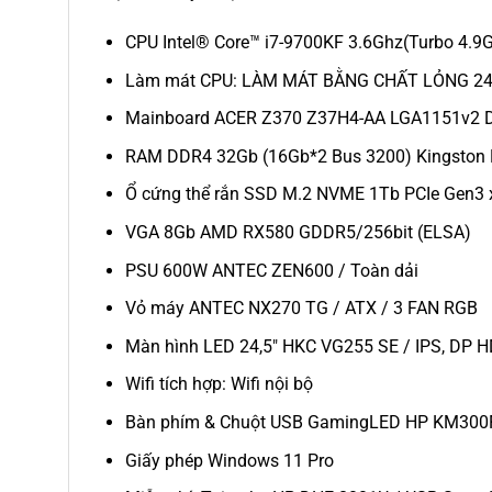
CPU Intel® Core™ i7-9700KF 3.6Ghz(Turbo 4.9Gh
Làm mát CPU: LÀM MÁT BẰNG CHẤT LỎNG 240
Mainboard ACER Z370 Z37H4-AA LGA1151v2 
RAM DDR4 32Gb (16Gb*2 Bus 3200) Kingston 
Ổ cứng thể rắn SSD M.2 NVME 1Tb PCIe Gen3 
VGA 8Gb AMD RX580 GDDR5/256bit (ELSA)
PSU 600W ANTEC ZEN600 / Toàn dải
Vỏ máy ANTEC NX270 TG / ATX / 3 FAN RGB
Màn hình LED 24,5″ HKC VG255 SE / IPS, DP H
Wifi tích hợp: Wifi nội bộ
Bàn phím & Chuột USB GamingLED HP KM300
Giấy phép Windows 11 Pro