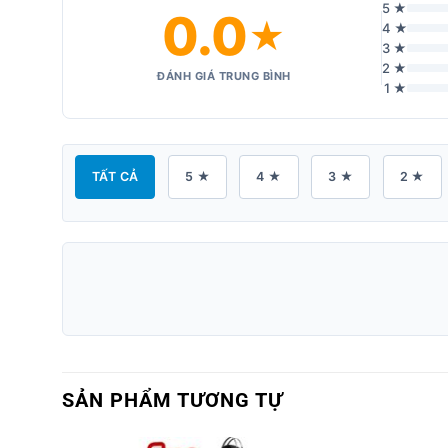
5 ★
0.0
★
4 ★
3 ★
2 ★
ĐÁNH GIÁ TRUNG BÌNH
1 ★
TẤT CẢ
5 ★
4 ★
3 ★
2 ★
SẢN PHẨM TƯƠNG TỰ