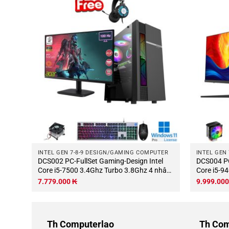
TER
INTEL GEN 7-8-9 DESIGN/GAMING COMPUTER
INTEL GEN
DCS002 PC-FullSet Gaming-Design Intel
DCS004 PC-FullSet Gaming-Design Intel
Core i5-7500 3.4Ghz Turbo 3.8Ghz 4 nhân-
Core i5-9
DDR4
4 luồng Mainboard H110 RAM DDR4 8Gb
nhân-6 l
7.779.000
₭
9.999.00
Gb
M.2 NVME 250Gb VGA RX550 4Gb PSU
16Gb M.2
g
400W ACER 21.5 Wifi KB-Chuột.jpg
4Gb PSU 500W
Chuột.jpg
Th Computerlao
Th Com