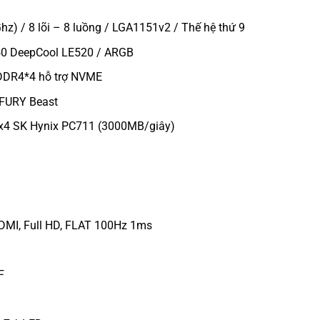
z) / 8 lõi – 8 luồng / LGA1151v2 / Thế hệ thứ 9
 DeepCool LE520 / ARGB
DDR4*4 hỗ trợ NVME
FURY Beast
x4 SK Hynix PC711 (3000MB/giây)
DMI, Full HD, FLAT 100Hz 1ms
F