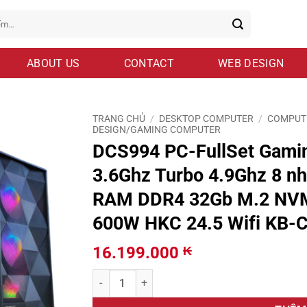
ABOUT US
CONTACT
WEB DESIGN
TRANG CHỦ
/
DESKTOP COMPUTER
/
COMPUT
DESIGN/GAMING COMPUTER
DCS994 PC-FullSet Gamin
3.6Ghz Turbo 4.9Ghz 8 n
RAM DDR4 32Gb M.2 NVM
600W HKC 24.5 Wifi KB-C
16.199.000
₭
DCS994 PC-FullSet Gaming-Design Intel Core i