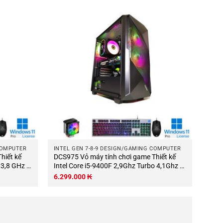
COMPUTER
INTEL GEN 7-8-9 DESIGN/GAMING COMPUTER
DCS975 Vỏ máy tính chơi game Thiết kế
 3,8 GHz 4
Intel Core i5-9400F 2,9Ghz Turbo 4,1Ghz 6
RAM DDR4
nhân-6 luồng Bo mạch chủ Z370 RAM
6.299.000
₭
Wifi KB-
DDR4 16Gb M.2 NVME 500Gb PSU 500W
Wifi KB-Chuột (Không có màn hình).jpg