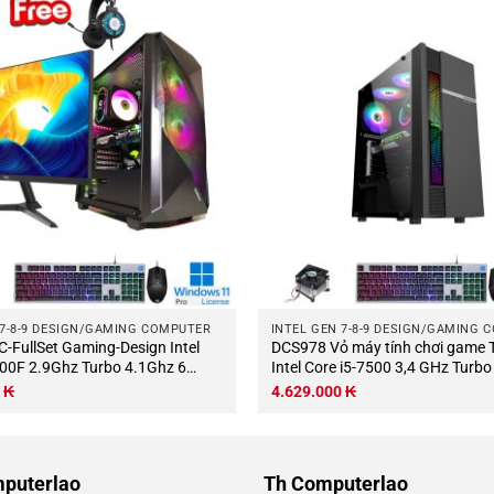
 7-8-9 DESIGN/GAMING COMPUTER
INTEL GEN 7-8-9 DESIGN/GAMING 
DCS978 Vỏ máy tính chơi game Thiết kế
400F 2.9Ghz Turbo 4.1Ghz 6
Intel Core i5-7500 3,4 GHz Turbo
uồng Mainboard Z370 RAM DDR4
lõi-4 luồng Bo mạch chủ H110 
0
₭
4.629.000
₭
 NVME 500Gb VGA GTX750Ti
8Gb M.2 NVME 250Gb PSU 400W 
 HKC 23.8 Wifi KB-
Chuột (Không có màn hình).jpg
puterlao
Th Computerlao