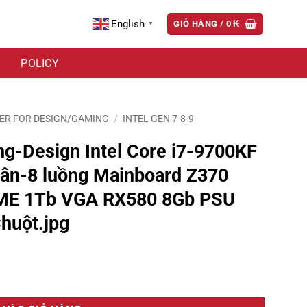
English
GIỎ HÀNG /
0
₭
▼
POLICY
ER FOR DESIGN/GAMING
/
INTEL GEN 7-8-9
g-Design Intel Core i7-9700KF
hân-8 luồng Mainboard Z370
E 1Tb VGA RX580 8Gb PSU
huột.jpg
7-9700KF 3.6Ghz Turbo 4.9Ghz 8 nhân-8 luồng Mainboard Z370 RAM D