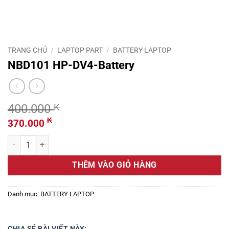
TRANG CHỦ
/
LAPTOP PART
/
BATTERY LAPTOP
NBD101 HP-DV4-Battery
400.000
₭
Giá
Giá
₭
370.000
gốc
hiện
NBD101 HP-DV4-Battery số lượng
là:
tại
400.000 ₭.
là:
THÊM VÀO GIỎ HÀNG
370.000 ₭.
Danh mục:
BATTERY LAPTOP
CHIA SẺ BÀI VIẾT NÀY: