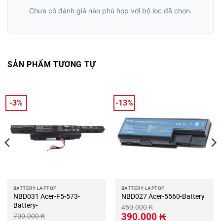
Chưa có đánh giá nào phù hợp với bộ lọc đã chọn.
SẢN PHẨM TƯƠNG TỰ
-3%
-13%
BATTERY LAPTOP
BATTERY LAPTOP
NBD031 Acer-F5-573-
NBD027 Acer-5560-Battery
Battery-
450.000
₭
Giá
Giá
390.000
₭
700.000
₭